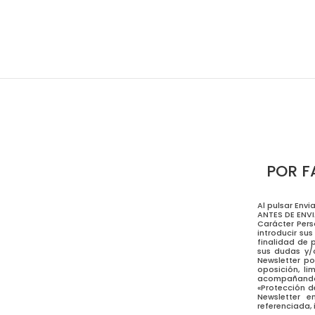
POR F
Al pulsar Env
ANTES DE ENVI
Carácter Pers
introducir su
finalidad de 
sus dudas y/o
Newsletter po
oposición, li
acompañando
«Protección d
Newsletter e
referenciada, 