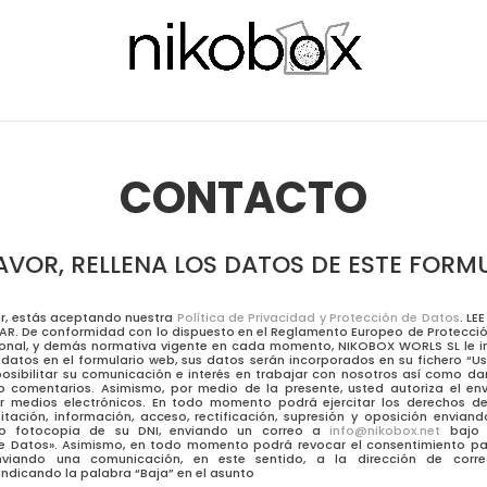
CONTACTO
AVOR, RELLENA LOS DATOS DE ESTE FORM
iar, estás aceptando nuestra
Política de Privacidad y Protección de Datos
. L
AR. De conformidad con lo dispuesto en el Reglamento Europeo de Protecci
onal, y demás normativa vigente en cada momento, NIKOBOX WORLS SL le i
s datos en el formulario web, sus datos serán incorporados en su fichero “Us
posibilitar su comunicación e interés en trabajar con nosotros así como da
 comentarios. Asimismo, por medio de la presente, usted autoriza el en
r medios electrónicos. En todo momento podrá ejercitar los derechos de
mitación, información, acceso, rectificación, supresión y oposición enviando
 fotocopia de su DNI, enviando un correo a
info@nikobox.net
bajo l
e Datos». Asimismo, en todo momento podrá revocar el consentimiento pa
nviando una comunicación, en este sentido, a la dirección de corre
indicando la palabra “Baja” en el asunto