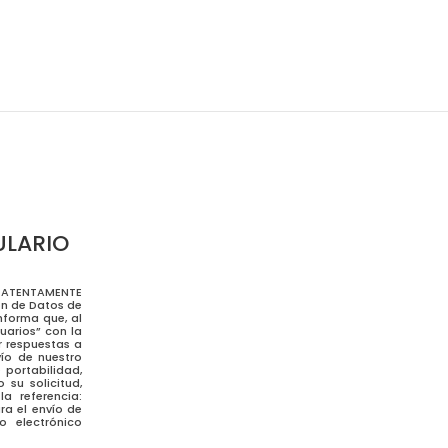
ULARIO
EE ATENTAMENTE
ón de Datos de
nforma que, al
uarios” con la
r respuestas a
vío de nuestro
 portabilidad,
 su solicitud,
a referencia:
ra el envío de
o electrónico